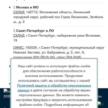
Москва и МО
СКЛАД:
142712, Московская область, Ленинский
городской округ, рабочий пос.Горки Ленинские, Зелёное
ш., д. 2
Санкт-Петербург и ЛО
СКЛАД:
г.Санкт-Петербург, набережная реки Волковки,
19
ОФИС:
192029, г.Санкт-Петербург, муниципальный округ
Невская Застава, ул. Бабушкина, д. 3, лит. А,
помещение 30Н (№16-24), офис 504-504Б
8 (800) 222 44 29
(Бесплатный звонок по РФ)
Наш сайт protara.ru использует файлы cookie
+7 (963) 314 20 33
(Санкт-Петербург и ЛО)
для обеспечения работоспособности и
+7 (963) 314 20 33
(Москва и МО)
анализа использования. Продолжая
использовать сайт, вы соглашаетесь с нашей
sales@protara.ru
Политикой защиты и обработки персональных
данных
и даёте согласие на обработку ваших
персональных данных. Вы можете изменить
2026 © ПроТара - Производство и продажа пластиковой тары
настройки браузера и запретить использование
файлов cookie. Подробная информация об